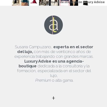
MoodBoard de inspiración Luxury Advise
Susana Campuzano,
experta en el sector
del lujo,
con más de veinticinco años de
experiencia trabajando con grandes marcas.
Luxury Advise es una agencia-
boutique
dedicada a la consultoría y la
formación, especializada en el sector del
lujo,
Premium
o alta gama.
+