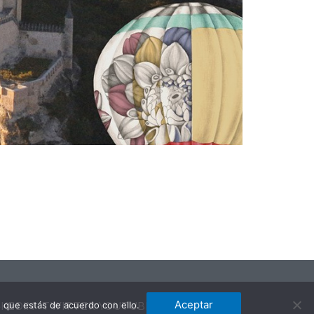
Aceptar
 que estás de acuerdo con ello.
NKEDIN
TWITTER
YOUTUBE
INSTAGRAM