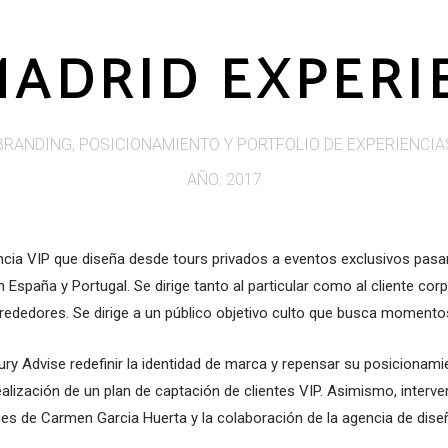
MADRID EXPERI
BRANDING, POSICIONAMIENTO Y PORTFOLIO DE EXPERIENCIA
AÑO: 2017
ncia VIP que diseña desde tours privados
a eventos exclusivos pasa
n España y Portugal. Se dirige tanto al particular como al
cliente corp
lrededores. Se dirige a un público objetivo culto que busca moment
ury
Advise
redefinir la identidad de
marca y repensar su posicionamie
realización de un plan de captación de
clientes VIP. Asimismo,
interve
ones de Carmen
Garcia
Huerta y la colaboración de la agencia
de dise