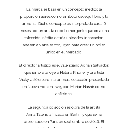
La marca se basa en un concepto inédito; la
proporción
aúrea
como
símbolo del equilibrio y la
armonía. Dicho concepto es interpretado cada
6
meses por un artista nobel emergente que crea una
colección inédita
de 161 unidades. Innovación,
artesanía y arte se conjugan para crear un
bolso
único en el mercado.
El director artístico es el valenciano
Adrian
Salvador,
que junto a la joyera
Helena
Rhöner
y la artista
Vicky
Uslé
crearon la primera colección
presentada
en Nueva York en 2015 con Marian
Nashir
como
anfitriona.
La segunda colección es obra de la artista
Anna
Talens
, afincada en
Berlin
, y que se ha
presentado en Paris en septiembre de 2016.
El